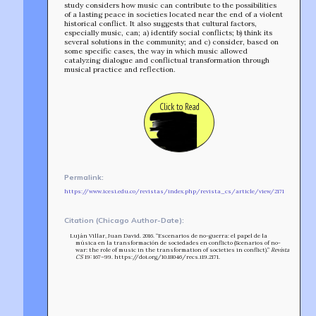
study considers how music can contribute to the possibilities
of a lasting peace in societies located near the end of a violent
historical conflict. It also suggests that cultural factors,
especially music, can; a) identify social conflicts; b) think its
TEAM
several solutions in the community; and c) consider, based on
AFFILIATES
some specific cases, the way in which music allowed
catalyzing dialogue and conflictual transformation through
BUILD WITH US!
musical practice and reflection.
MIN-ON
RF ACCESS
Click to Read
Permalink:
https://www.icesi.edu.co/revistas/index.php/revista_cs/article/view/2171
Citation (Chicago Author-Date):
Luján Villar, Juan David. 2016. “Escenarios de no-guerra: el papel de la
música en la transformación de sociedades en conflicto (Scenarios of no-
war: the role of music in the transformation of societies in conflict).”
Revista
CS
19: 167–99. https://doi.org/10.18046/recs.i19.2171.