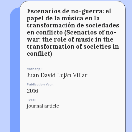
Escenarios de no-guerra: el
The MOMRI Hub offers a space to facilitate
Min-On Music Research Institute
papel de la música en la
connection and exchange at the intersection between
8. Shinano-machi
music and peacebuilding.
Shinjuku-ku, Tokyo, Japan 160-8588
transformación de sociedades
CONTACT
en conflicto (Scenarios of no-
war: the role of music in the
transformation of societies in
conflict)
Author(s):
Juan David Luján Villar
Publication Year:
OUR STORY
2016
Type:
journal article