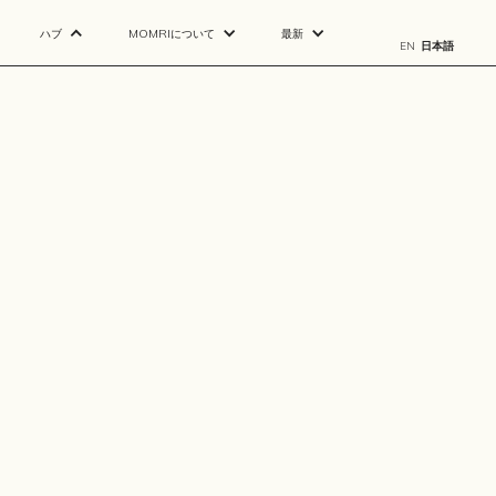
ハブ
MOMRIについて
最新
EN
日本語
リソース